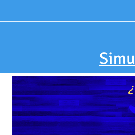
Simu
¿