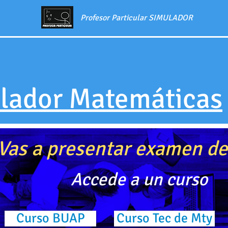
Profesor Particular SIMULADOR
lador Matemáticas
Vas a presentar examen d
Accede a un curso
Curso BUAP
Curso Tec de Mty