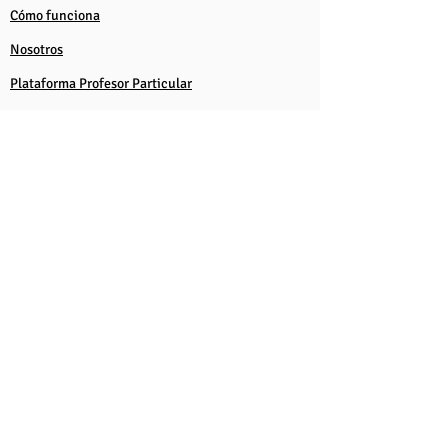
Cómo funciona
Nosotros
Plataforma Profesor Particular
Admisión BUAP Licenciatura
Descargas gratis
Preguntas frecuentes
Contacto
E-mail
infoprofparticular@gmail.com
Sólo Whatsapp
+52 (222) 9 21 74 10
Un Operador te atenderá!