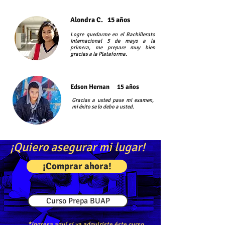
Alondra
C. 15 años
Logre quedarme en el Bachillerato
Internacional 5 de mayo a la
primera, me prepare muy bien
gracias a la Plataforma.
Edson Hernan 15 años
Gracias a usted pase mi examen,
mi éxito se lo debo a usted.
¡Quiero asegurar mi lugar!
¡Comprar ahora!
Curso Prepa BUAP
*Ingresa aquí si ya adquiriste éste curso