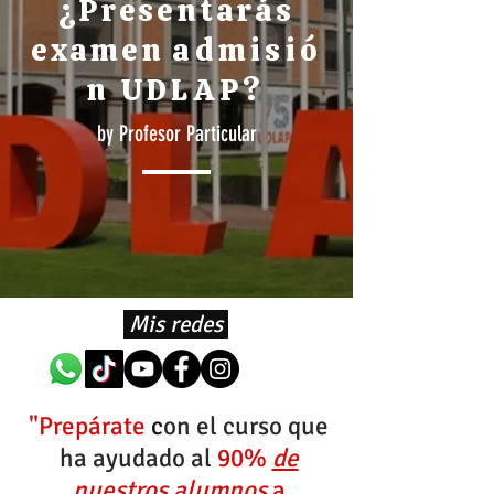
¿Presentarás
examen
admisió
n UDLAP
?
by Profesor Particular
Mis redes
"Prepárate
c
on el curso que
ha ayudado
al
90%
de
nuestros alumnos
a