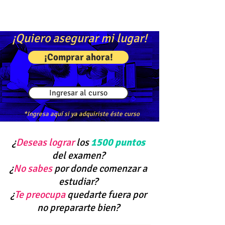
¡Quiero asegurar mi lugar!
¡Comprar ahora!
Ingresar al curso
*Ingresa aquí si ya adquiriste éste curso
¿
Deseas lograr
los
1500 puntos
del examen?
¿
No sabes
por donde comenzar a
estudiar?
¿
Te preocupa
quedarte fuera por
no prepararte bien?