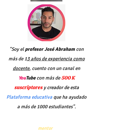
"Soy el
profesor José Abraham
con
más de 1
3 años de experiencia como
docente
, cuento con un canal en
500 K
You
Tube
con más de
suscriptores
y
creador de esta
Plataforma educativa
que ha ayudado
a más de 1000 estudiantes".
Quiero ser tu
mentor
y guiarte en el