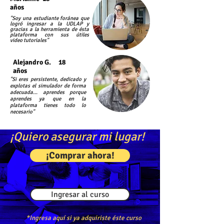
años
"Soy una
estudiante
foránea que
logró ingresar a la UDLAP y
gracias a la herramienta de ésta
plataforma con sus útiles
video
tutoriales
"
Alejandro G. 18
años
"Si eres persistente, dedicado y
explotas el simulador de forma
adecuada... aprendes porque
aprendes ya que en la
plataforma tienes todo lo
necesario"
¡Quiero asegurar mi lugar!
¡Comprar ahora!
Ingresar al curso
*Ingresa aquí si ya adquiriste éste curso