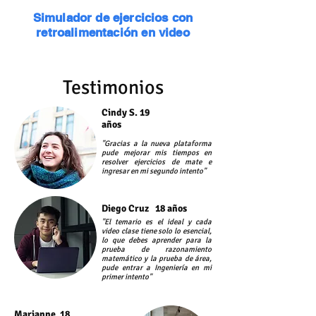
Simulador de ejercicios con
retroalimentación en video
Testimonios
Cindy S. 19
años
"Gracias a la nueva plataforma
pude mejorar mis tiempos en
resolver ejercicios de mate e
ingresar en mi segundo intento"
Diego
Cruz 18 años
"El temario es el ideal y cada
video clase tiene solo lo esencial,
lo que debes aprender para la
prueba de razonamiento
matemático y la prueba de área,
pude entrar a Ingeniería en mi
primer intento"
Marianne 18