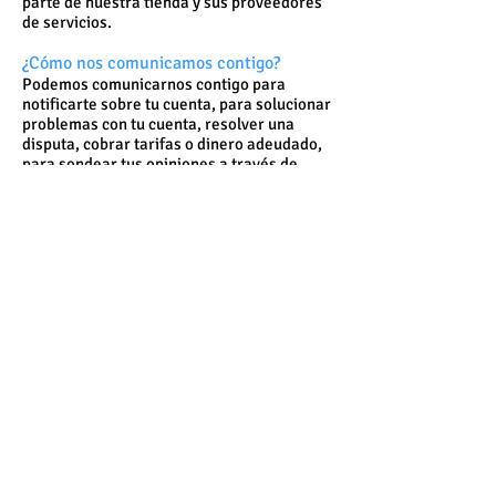
parte de nuestra tienda y sus proveedores
de servicios.
¿Cómo nos comunicamos contigo?
Podemos comunicarnos contigo para
notificarte sobre tu cuenta, para solucionar
problemas con tu cuenta, resolver una
disputa, cobrar tarifas o dinero adeudado,
para sondear tus opiniones a través de
encuestas o cuestionarios, para enviar
actualizaciones sobre nuestra empresa, o
cuando sea necesario para contactarte
para hacer cumplir nuestro Acuerdo de
usuario, las leyes nacionales aplicables y
cualquier acuerdo que podamos tener
contigo. A estos efectos, podemos
comunicarnos contigo por correo
electrónico, teléfono, mensajes de texto y
correo postal.
¿Cómo puedes retirar tu consentimiento
de uso de datos?
Si no deseas que procesemos tus datos,
contáctanos a [tu correo electrónico] o
envíanos un correo a: [tu dirección postal